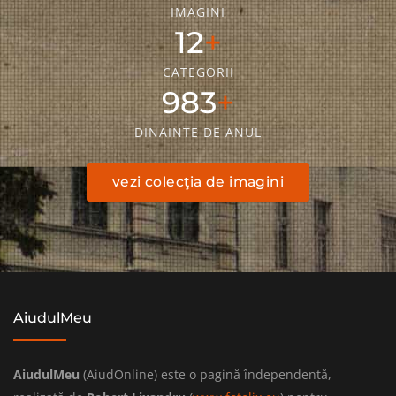
IMAGINI
18
CATEGORII
1436
DINAINTE DE ANUL
vezi colecţia de imagini
AiudulMeu
AiudulMeu
(AiudOnline) este o pagină îndependentă,