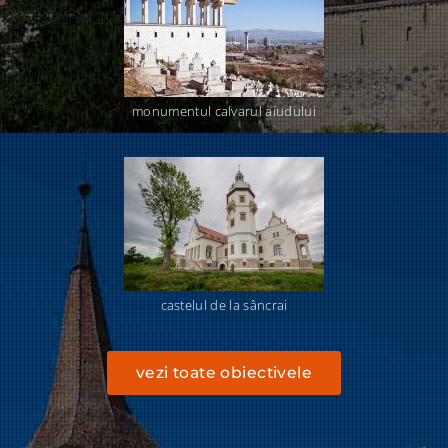
monumentul calvarul aiudului
castelul de la sâncrai
vezi toate obiectivele