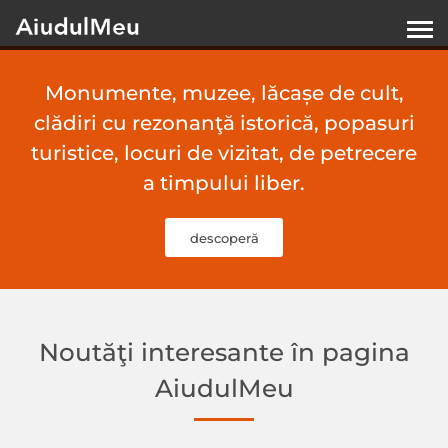
Monumente, muzee, lăcașe de cult,
clădiri cu rezonanţă istorică, popasuri
turistice, locuri de vizitat, de petrecere
a timpului liber.
descoperă
Noutăţi interesante în pagina
AiudulMeu