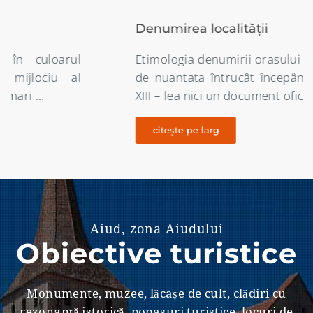
Denumirea localității
Etimologia denumirii orasului Aiud este destul
de nuantata întrucât începând din secolul al
XIII – lea nici un document oficial …
citește pe larg
Aiud, zona Aiudului
Obiective turistice
Monumente, muzee, lăcașe de cult, clădiri cu
rezonanţă istorică, popasuri turistice, locuri de