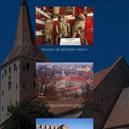
muzeul de ştiinţele naturii
colegiul bethlen gábor