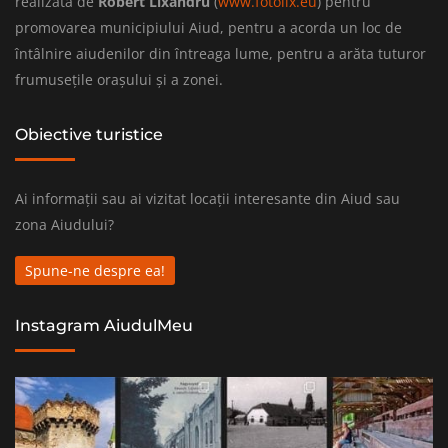
realizată de
Robert Lixandru
(
www.fotolix.eu
) pentru
promovarea municipiului Aiud, pentru a acorda un loc de
întâlnire aiudenilor din întreaga lume, pentru a arăta tuturor
frumusețile orașului și a zonei.
Obiective turistice
Ai informații sau ai vizitat locații interesante din Aiud sau
zona Aiudului?
Spune-ne despre ea!
Instagram AiudulMeu