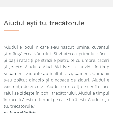
Aiudul eşti tu, trecătorule
“Aiudul e locul în care s-au născut lumina, cuvântul
şi mângâierea vântului. Şi zbaterea primului sărut.
Şi paşii rătăciţi pe străzile pietruite cu umbre, tăceri
şi şoapte. Aiudul e Aiud. Aici istoria s-a zidit în timp
şi oameni. Zidurile au înălţat, aici, oameni. Oamenii
s-au zbătut dincolo şi dincoace de ziduri. Aiudul e
existenţa de zi cu zi. Aiudul e un colţ de cer în care
raiul se zideşte în ochii trecătorului. Aiudul e timpul
în care trăieşti, e timpul pe care-l trăieşti. Aiudul eşti
tu, trecătorule.”
de Ioan Hădărig