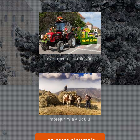
evenimente, manifestări
împrejurimile Aiudului