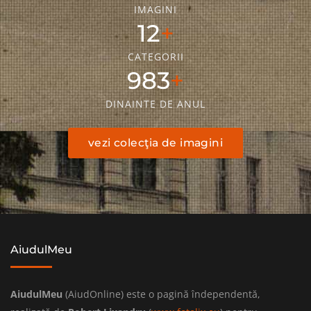
IMAGINI
18
CATEGORII
1436
DINAINTE DE ANUL
vezi colecţia de imagini
AiudulMeu
AiudulMeu
(AiudOnline) este o pagină îndependentă,