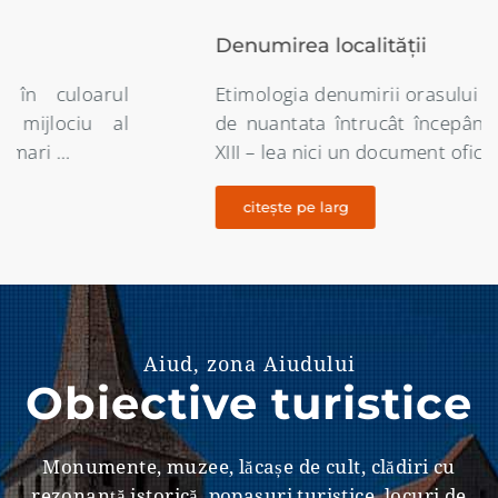
Denumirea localității
Etimologia denumirii orasului Aiud este destul
de nuantata întrucât începând din secolul al
XIII – lea nici un document oficial …
citește pe larg
Aiud, zona Aiudului
Obiective turistice
Monumente, muzee, lăcașe de cult, clădiri cu
rezonanţă istorică, popasuri turistice, locuri de