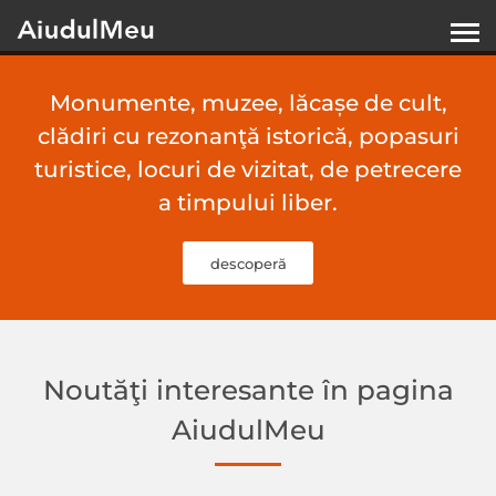
Monumente, muzee, lăcașe de cult,
clădiri cu rezonanţă istorică, popasuri
turistice, locuri de vizitat, de petrecere
a timpului liber.
descoperă
Noutăţi interesante în pagina
AiudulMeu