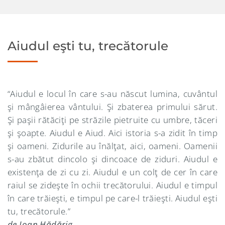
Aiudul eşti tu, trecătorule
“Aiudul e locul în care s-au născut lumina, cuvântul
şi mângâierea vântului. Şi zbaterea primului sărut.
Şi paşii rătăciţi pe străzile pietruite cu umbre, tăceri
şi şoapte. Aiudul e Aiud. Aici istoria s-a zidit în timp
şi oameni. Zidurile au înălţat, aici, oameni. Oamenii
s-au zbătut dincolo şi dincoace de ziduri. Aiudul e
existenţa de zi cu zi. Aiudul e un colţ de cer în care
raiul se zideşte în ochii trecătorului. Aiudul e timpul
în care trăieşti, e timpul pe care-l trăieşti. Aiudul eşti
tu, trecătorule.”
de Ioan Hădărig