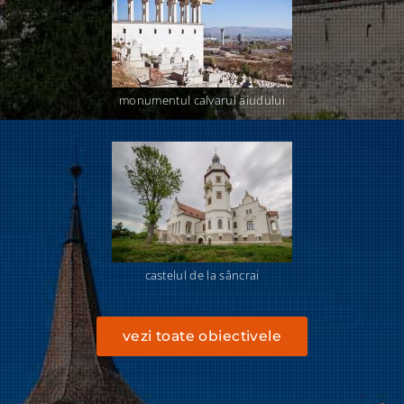
monumentul calvarul aiudului
castelul de la sâncrai
vezi toate obiectivele