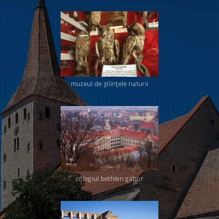
muzeul de ştiinţele naturii
colegiul bethlen gábor