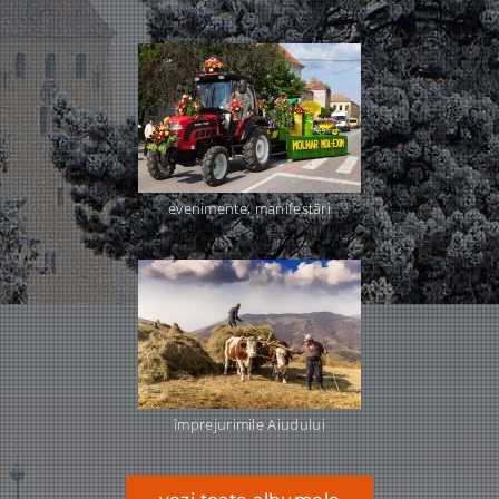
evenimente, manifestări
împrejurimile Aiudului