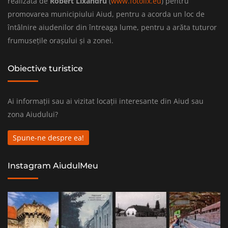
realizată de
Robert Lixandru
(
www.fotolix.eu
) pentru
promovarea municipiului Aiud, pentru a acorda un loc de
întâlnire aiudenilor din întreaga lume, pentru a arăta tuturor
frumusețile orașului și a zonei.
Obiective turistice
Ai informații sau ai vizitat locații interesante din Aiud sau
zona Aiudului?
Spune-ne despre ea!
Instagram AiudulMeu