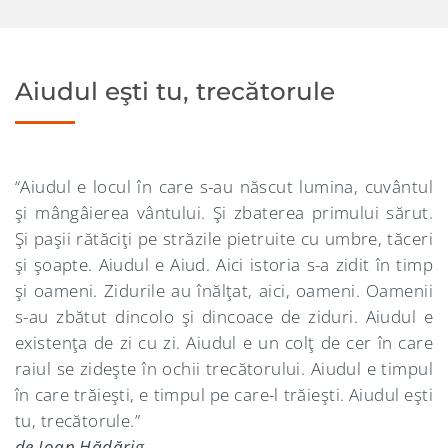
Aiudul eşti tu, trecătorule
“Aiudul e locul în care s-au născut lumina, cuvântul
şi mângâierea vântului. Şi zbaterea primului sărut.
Şi paşii rătăciţi pe străzile pietruite cu umbre, tăceri
şi şoapte. Aiudul e Aiud. Aici istoria s-a zidit în timp
şi oameni. Zidurile au înălţat, aici, oameni. Oamenii
s-au zbătut dincolo şi dincoace de ziduri. Aiudul e
existenţa de zi cu zi. Aiudul e un colţ de cer în care
raiul se zideşte în ochii trecătorului. Aiudul e timpul
în care trăieşti, e timpul pe care-l trăieşti. Aiudul eşti
tu, trecătorule.”
de Ioan Hădărig