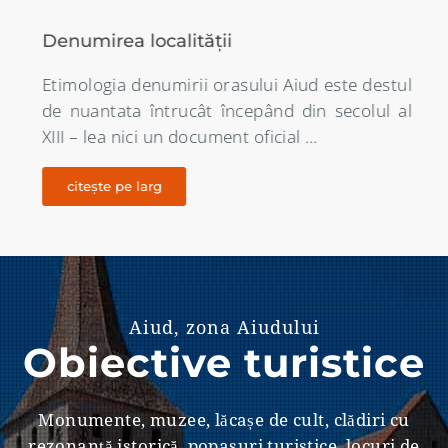
Denumirea localității
Etimologia denumirii orasului Aiud este destul
de nuantata întrucât începând din secolul al
XIII – lea nici un document oficial …
citește pe larg
Aiud, zona Aiudului
Obiective turistice
Monumente, muzee, lăcașe de cult, clădiri cu
rezonanţă istorică, popasuri turistice, locuri de