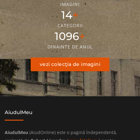
IMAGINI
18
CATEGORII
1399
DINAINTE DE ANUL
vezi colecţia de imagini
AiudulMeu
AiudulMeu
(AiudOnline) este o pagină îndependentă,