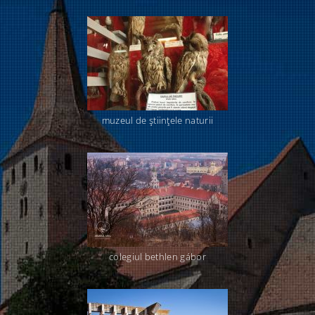
muzeul de ştiinţele naturii
colegiul bethlen gábor