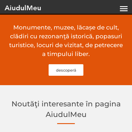
Monumente, muzee, lăcașe de cult,
clădiri cu rezonanţă istorică, popasuri
turistice, locuri de vizitat, de petrecere
a timpului liber.
descoperă
Noutăţi interesante în pagina
AiudulMeu