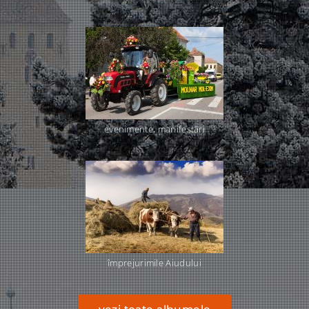
evenimente, manifestări
împrejurimile Aiudului