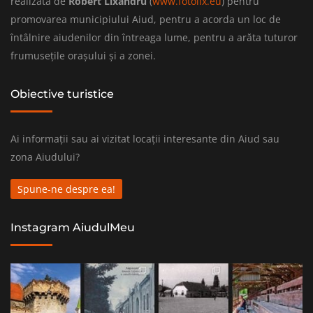
realizată de
Robert Lixandru
(
www.fotolix.eu
) pentru
promovarea municipiului Aiud, pentru a acorda un loc de
întâlnire aiudenilor din întreaga lume, pentru a arăta tuturor
frumusețile orașului și a zonei.
Obiective turistice
Ai informații sau ai vizitat locații interesante din Aiud sau
zona Aiudului?
Spune-ne despre ea!
Instagram AiudulMeu