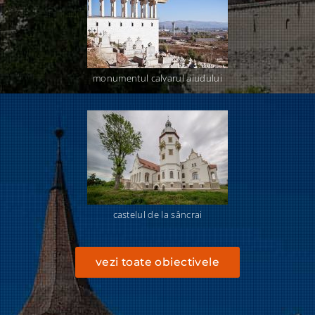
monumentul calvarul aiudului
castelul de la sâncrai
vezi toate obiectivele