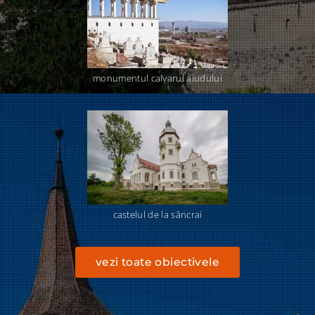
monumentul calvarul aiudului
castelul de la sâncrai
vezi toate obiectivele