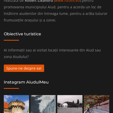
realizată de
Robert Lixandru
(
www.fotolix.eu
) pentru
promovarea municipiului Aiud, pentru a acorda un loc de
întâlnire aiudenilor din întreaga lume, pentru a arăta tuturor
frumusețile orașului și a zonei.
Obiective turistice
Ai informații sau ai vizitat locații interesante din Aiud sau
zona Aiudului?
Spune-ne despre ea!
Instagram AiudulMeu