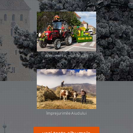
evenimente, manifestări
împrejurimile Aiudului