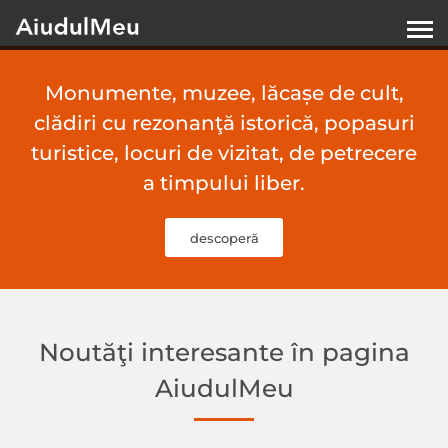
Monumente, muzee, lăcașe de cult,
clădiri cu rezonanţă istorică, popasuri
turistice, locuri de vizitat, de petrecere
a timpului liber.
descoperă
Noutăţi interesante în pagina
AiudulMeu