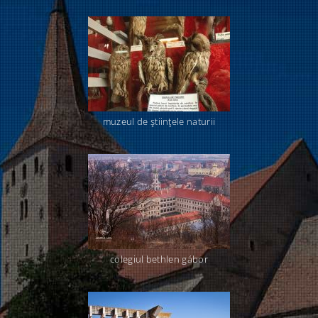
muzeul de ştiinţele naturii
colegiul bethlen gábor