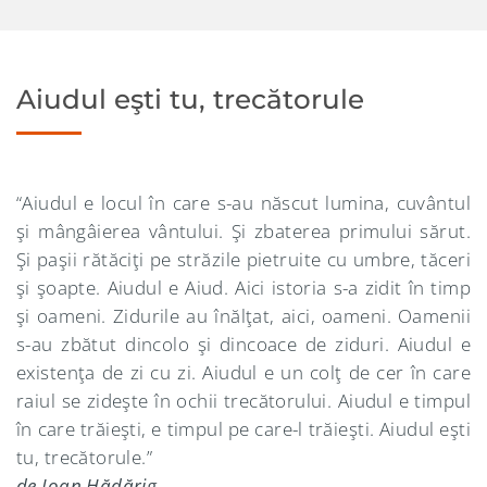
Aiudul eşti tu, trecătorule
“Aiudul e locul în care s-au născut lumina, cuvântul
şi mângâierea vântului. Şi zbaterea primului sărut.
Şi paşii rătăciţi pe străzile pietruite cu umbre, tăceri
şi şoapte. Aiudul e Aiud. Aici istoria s-a zidit în timp
şi oameni. Zidurile au înălţat, aici, oameni. Oamenii
s-au zbătut dincolo şi dincoace de ziduri. Aiudul e
existenţa de zi cu zi. Aiudul e un colţ de cer în care
raiul se zideşte în ochii trecătorului. Aiudul e timpul
în care trăieşti, e timpul pe care-l trăieşti. Aiudul eşti
tu, trecătorule.”
de Ioan Hădărig