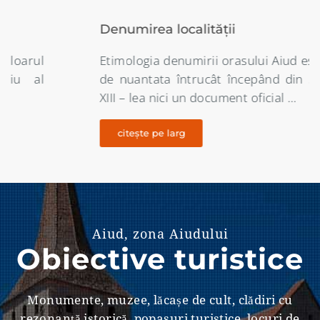
Denumirea localității
Etimologia denumirii orasului Aiud este destul
de nuantata întrucât începând din secolul al
XIII – lea nici un document oficial …
citește pe larg
Aiud, zona Aiudului
Obiective turistice
Monumente, muzee, lăcașe de cult, clădiri cu
rezonanţă istorică, popasuri turistice, locuri de