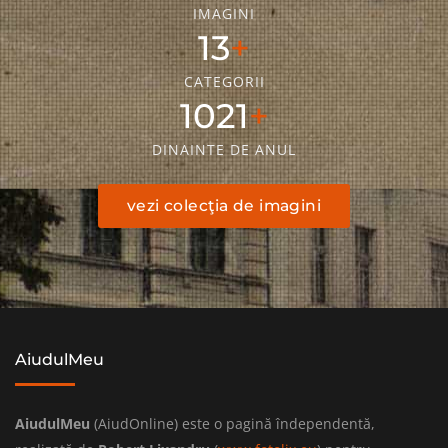
IMAGINI
18
CATEGORII
1436
DINAINTE DE ANUL
vezi colecţia de imagini
AiudulMeu
AiudulMeu
(AiudOnline) este o pagină îndependentă,