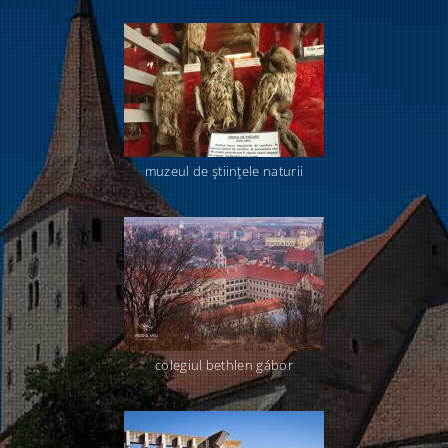
muzeul de ştiinţele naturii
colegiul bethlen gábor