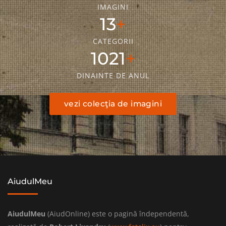
IMAGINI
18
CATEGORII
1436
DINAINTE DE ANUL
vezi colecţia de imagini
AiudulMeu
AiudulMeu
(AiudOnline) este o pagină îndependentă,