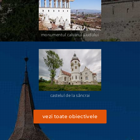
monumentul calvarul aiudului
castelul de la sâncrai
vezi toate obiectivele