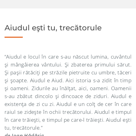
Aiudul eşti tu, trecătorule
“Aiudul e locul în care s-au născut lumina, cuvântul
şi mângâierea vântului. Şi zbaterea primului sărut.
Şi paşii rătăciţi pe străzile pietruite cu umbre, tăceri
şi şoapte. Aiudul e Aiud. Aici istoria s-a zidit în timp
şi oameni. Zidurile au înălţat, aici, oameni. Oamenii
s-au zbătut dincolo şi dincoace de ziduri. Aiudul e
existenţa de zi cu zi. Aiudul e un colţ de cer în care
raiul se zideşte în ochii trecătorului. Aiudul e timpul
în care trăieşti, e timpul pe care-l trăieşti. Aiudul eşti
tu, trecătorule.”
de Ioan Hădărig