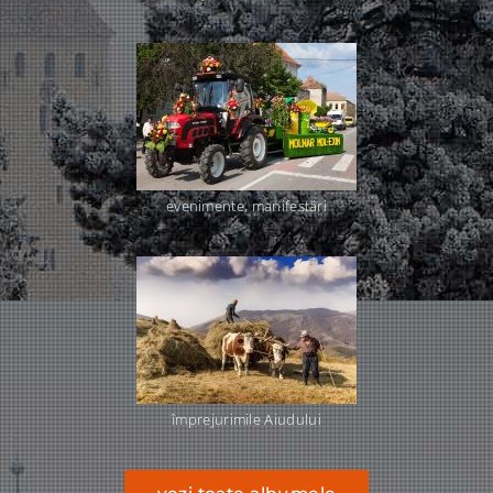
evenimente, manifestări
împrejurimile Aiudului