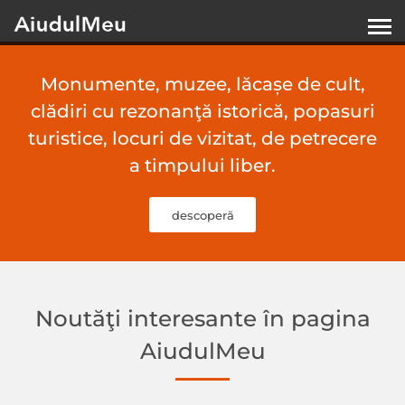
Monumente, muzee, lăcașe de cult,
clădiri cu rezonanţă istorică, popasuri
turistice, locuri de vizitat, de petrecere
a timpului liber.
descoperă
Noutăţi interesante în pagina
AiudulMeu