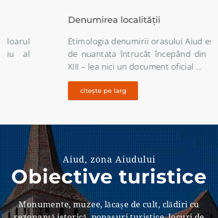
Denumirea localității
Etimologia denumirii orasului Aiud este destul
de nuantata întrucât începând din secolul al
XIII – lea nici un document oficial …
citește pe larg
Aiud, zona Aiudului
Obiective turistice
Monumente, muzee, lăcașe de cult, clădiri cu
rezonanţă istorică, popasuri turistice, locuri de