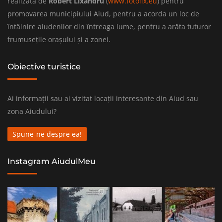
realizată de
Robert Lixandru
(
www.fotolix.eu
) pentru
promovarea municipiului Aiud, pentru a acorda un loc de
întâlnire aiudenilor din întreaga lume, pentru a arăta tuturor
frumusețile orașului și a zonei.
Obiective turistice
Ai informații sau ai vizitat locații interesante din Aiud sau
zona Aiudului?
Spune-ne despre ea!
Instagram AiudulMeu