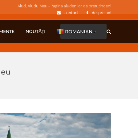
Aiud, AiudulMeu - Pagina aiudenilor de pretutindeni
contact
despre noi
MENTE
NOUTĂŢI
descoperă
ROMANIAN
▼
Meu