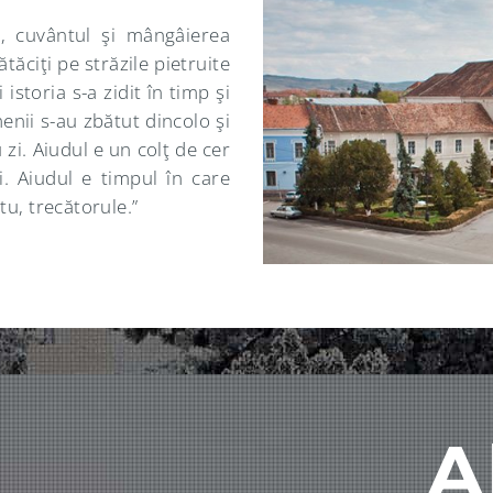
a, cuvântul şi mângâierea
ătăciţi pe străzile pietruite
istoria s-a zidit în timp şi
enii s-au zbătut dincolo şi
 zi. Aiudul e un colţ de cer
ui. Aiudul e timpul în care
 tu, trecătorule.”
A