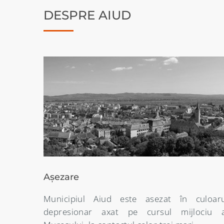
DESPRE AIUD
Denumirea localității
uloarul
Etimologia denumirii orasului Aiud este dest
ciu al
de nuantata întrucât începând din secolul 