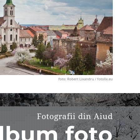
foto: Robert Lixandru / fotolix.eu
Fotografii din Aiud
lbum foto