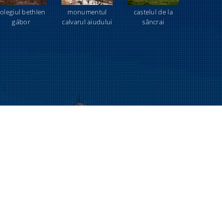
olegiul bethlen
monumentul
castelul de la
gábor
calvarul aiudului
sâncrai