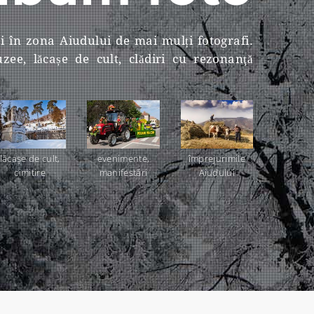
și în zona Aiudului de mai mulți fotografi.
ee, lăcașe de cult, clădiri cu rezonanţă
lăcaşe de cult,
evenimente,
împrejurimile
cimitire
manifestări
Aiudului