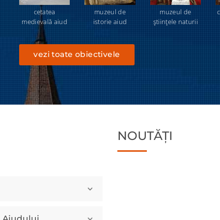
cetatea
muzeul de
muzeul de
c
medievală aiud
istorie aiud
ştiinţele naturii
vezi toate obiectivele
NOUTĂȚI
a Aiudului