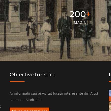
304
IMAGINI
Obiective turistice
Ai informații sau ai vizitat locații interesante din Aiud
sau zona Aiudului?
c