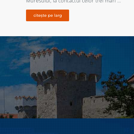
…
XIII – lea nici un document oficial …
citește pe larg