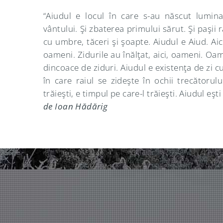
“Aiudul e locul în care s-au născut lumin
vântului. Şi zbaterea primului sărut. Şi paşii r
cu umbre, tăceri şi şoapte. Aiudul e Aiud. Aici 
oameni. Zidurile au înălţat, aici, oameni. Oam
dincoace de ziduri. Aiudul e existenţa de zi cu
în care raiul se zideşte în ochii trecătorul
trăieşti, e timpul pe care-l trăieşti. Aiudul eşti
de Ioan Hădărig