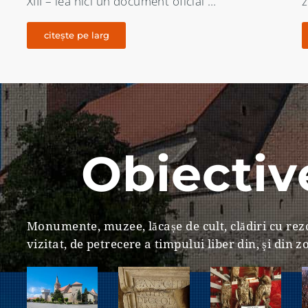
zona Aiudului înca din Comuna primitiva …
d
citește pe larg
Obiective
Monumente, muzee, lăcașe de cult, clădiri cu rezo
vizitat, de petrecere a timpului liber din, şi din 