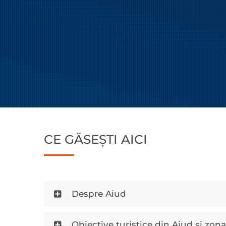
CE GĂSEȘTI AICI
Despre Aiud
Obiective turistice din Aiud şi zon