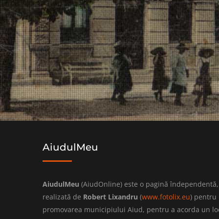
AiudulMeu
AiudulMeu
(AiudOnline) este o pagină îndependentă,
realizată de
Robert Lixandru
(
www.fotolix.eu
) pentru
promovarea municipiului Aiud, pentru a acorda un lo