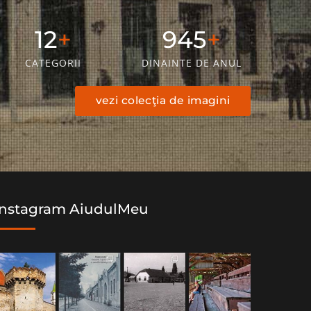
18
1436
CATEGORII
DINAINTE DE ANUL
vezi colecţia de imagini
Instagram AiudulMeu