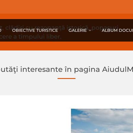
 clădiri cu rezonanţă istorică, popasuri
D
OBIECTIVE TURISTICE
GALERIE
ALBUM DOCU
ecere a timpului liber.
utăţi interesante în pagina Aiudul