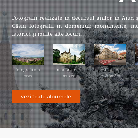
Fotografii realizate în decursul anilor în Aiud 
Găsiţi fotografii în domeniul: monumente, muz
istorică și multe alte locuri.
fotografii din
monumente,
instituţii de
oraş
muzee
învăţământ
vezi toate albumele