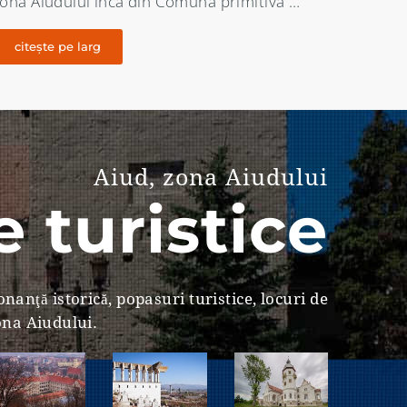
ocumentele vremii a functionat la Magina …
pe câm
citește pe larg
citeș
Aiud, zona Aiudului
 turistice
nanţă istorică, popasuri turistice, locuri de
zona Aiudului.