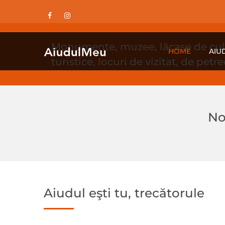
Monumente, muzee, lăcașe de cult,
HOME
AIU
turistice, locuri de vizitat, de petr
No
Aiudul eşti tu, trecătorule