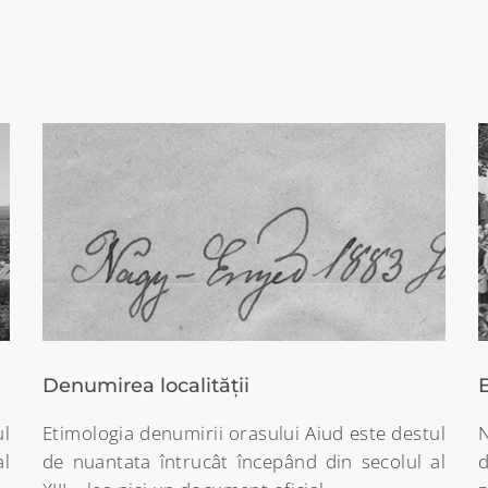
Evenimente istorice
ul
Numeroase vestigii arheologice vorbesc
al
despre existenta unor asezari omenesti în
t