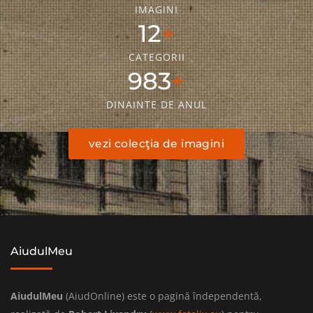
IMAGINI
18
CATEGORII
1436
DINAINTE DE ANUL
vezi colecţia de imagini
AiudulMeu
AiudulMeu
(AiudOnline) este o pagină îndependentă,