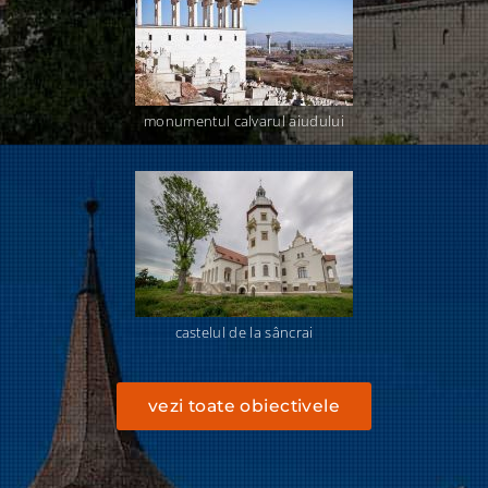
monumentul calvarul aiudului
castelul de la sâncrai
vezi toate obiectivele