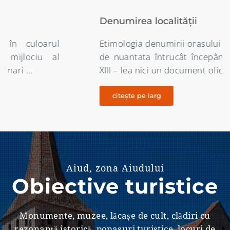
Denumirea localității
Etimologia denumirii orasului Aiud este destul
de nuantata întrucât începând din secolul al
XIII – lea nici un document oficial …
citește pe larg
Aiud, zona Aiudului
Obiective turistice
Monumente, muzee, lăcașe de cult, clădiri cu
rezonanţă istorică, popasuri turistice, locuri de