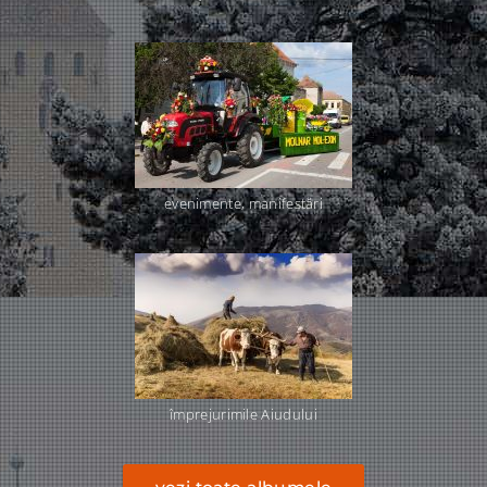
evenimente, manifestări
împrejurimile Aiudului