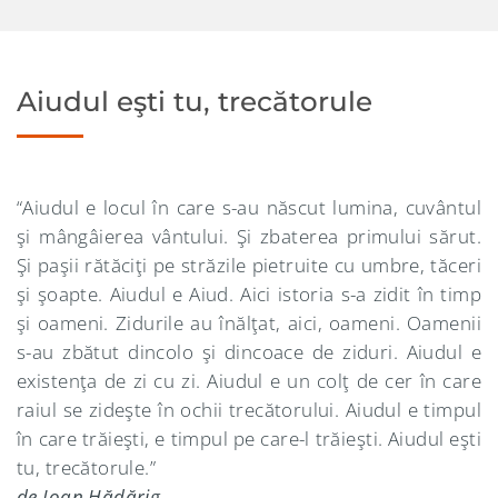
Aiudul eşti tu, trecătorule
“Aiudul e locul în care s-au născut lumina, cuvântul
şi mângâierea vântului. Şi zbaterea primului sărut.
Şi paşii rătăciţi pe străzile pietruite cu umbre, tăceri
şi şoapte. Aiudul e Aiud. Aici istoria s-a zidit în timp
şi oameni. Zidurile au înălţat, aici, oameni. Oamenii
s-au zbătut dincolo şi dincoace de ziduri. Aiudul e
existenţa de zi cu zi. Aiudul e un colţ de cer în care
raiul se zideşte în ochii trecătorului. Aiudul e timpul
în care trăieşti, e timpul pe care-l trăieşti. Aiudul eşti
tu, trecătorule.”
de Ioan Hădărig