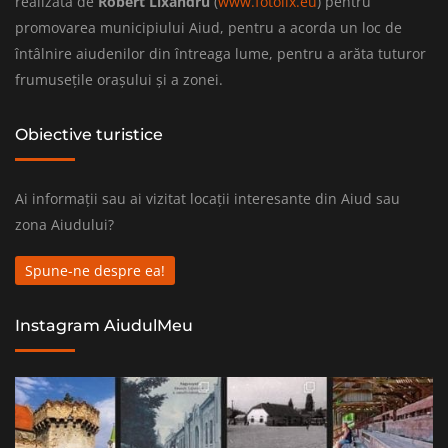
realizată de
Robert Lixandru
(
www.fotolix.eu
) pentru
promovarea municipiului Aiud, pentru a acorda un loc de
întâlnire aiudenilor din întreaga lume, pentru a arăta tuturor
frumusețile orașului și a zonei.
Obiective turistice
Ai informații sau ai vizitat locații interesante din Aiud sau
zona Aiudului?
Spune-ne despre ea!
Instagram AiudulMeu