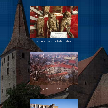
muzeul de ştiinţele naturii
colegiul bethlen gábor