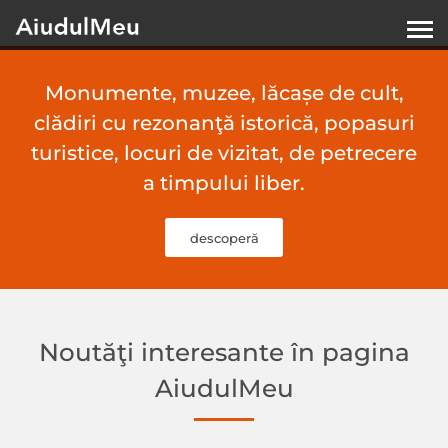
Monumente, muzee, lăcașe de cult,
clădiri cu rezonanţă istorică, popasuri
turistice, locuri de vizitat, de petrecere
a timpului liber.
descoperă
Noutăţi interesante în pagina
AiudulMeu