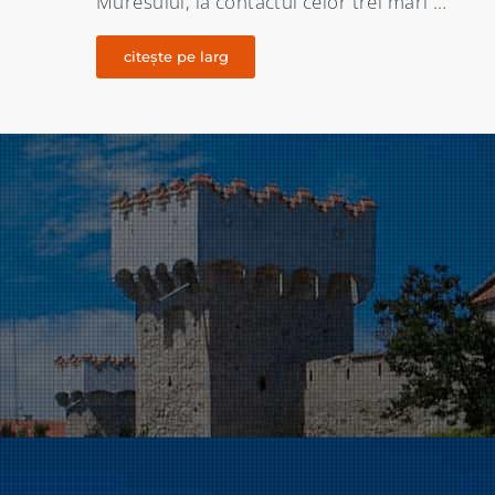
…
XIII – lea nici un document oficial …
citește pe larg