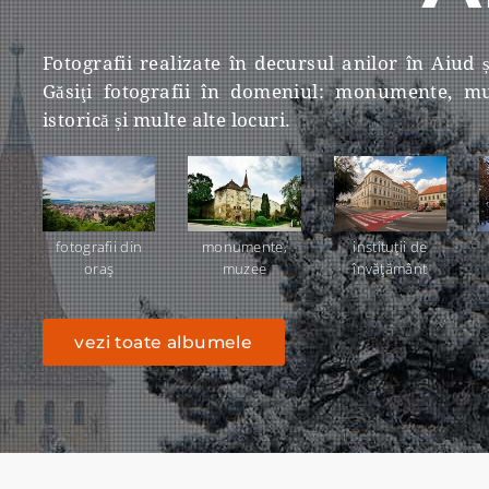
Fotografii realizate în decursul anilor în Aiud 
Găsiţi fotografii în domeniul: monumente, muz
istorică și multe alte locuri.
fotografii din
monumente,
instituţii de
oraş
muzee
învăţământ
vezi toate albumele