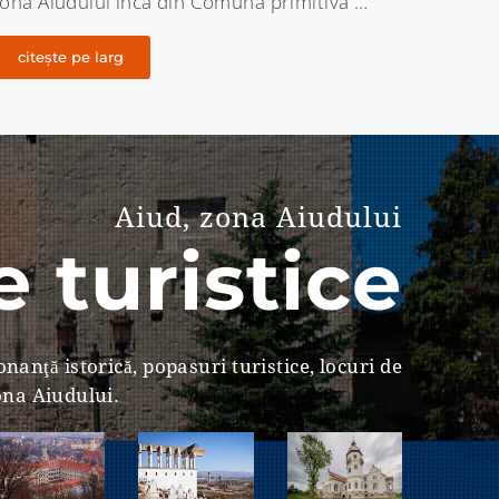
ocumentele vremii a functionat la Magina …
pe câm
citește pe larg
citeș
Aiud, zona Aiudului
 turistice
nanţă istorică, popasuri turistice, locuri de
zona Aiudului.