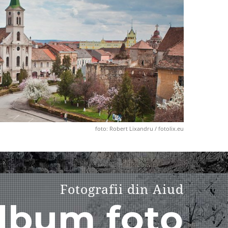
foto: Robert Lixandru / fotolix.eu
Fotografii din Aiud
lbum foto