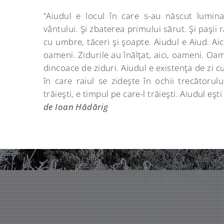
“Aiudul e locul în care s-au născut lumin
vântului. Şi zbaterea primului sărut. Şi paşii r
cu umbre, tăceri şi şoapte. Aiudul e Aiud. Aici 
oameni. Zidurile au înălţat, aici, oameni. Oam
dincoace de ziduri. Aiudul e existenţa de zi cu
în care raiul se zideşte în ochii trecătorul
trăieşti, e timpul pe care-l trăieşti. Aiudul eşti
de Ioan Hădărig