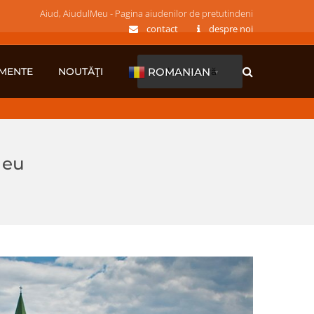
Aiud, AiudulMeu - Pagina aiudenilor de pretutindeni
contact
despre noi
MENTE
NOUTĂŢI
descoperă
ROMANIAN
▼
Meu