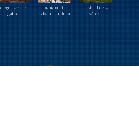
olegiul bethlen
monumentul
castelul de la
gábor
calvarul aiudului
sâncrai