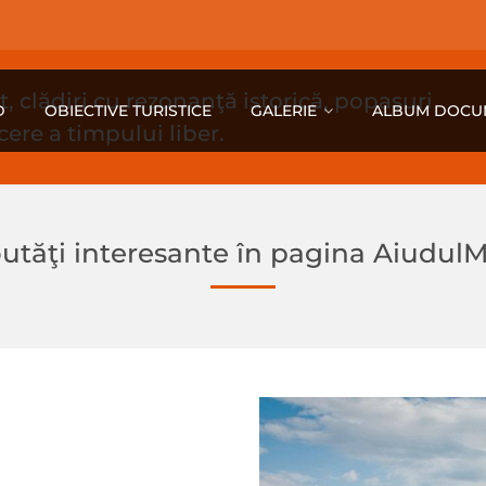
 clădiri cu rezonanţă istorică, popasuri
D
OBIECTIVE TURISTICE
GALERIE
ALBUM DOCU
ecere a timpului liber.
utăţi interesante în pagina Aiudul