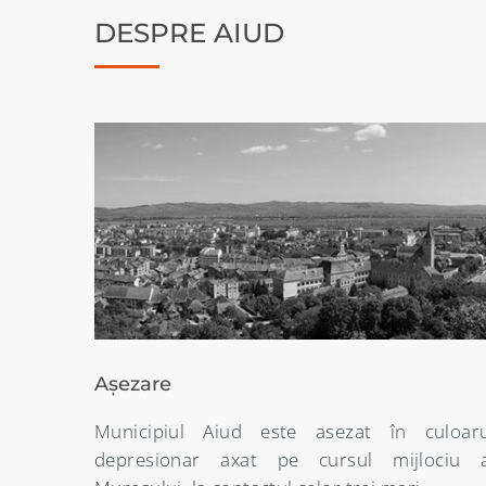
DESPRE AIUD
Denumirea localității
uloarul
Etimologia denumirii orasului Aiud este dest
ciu al
de nuantata întrucât începând din secolul 