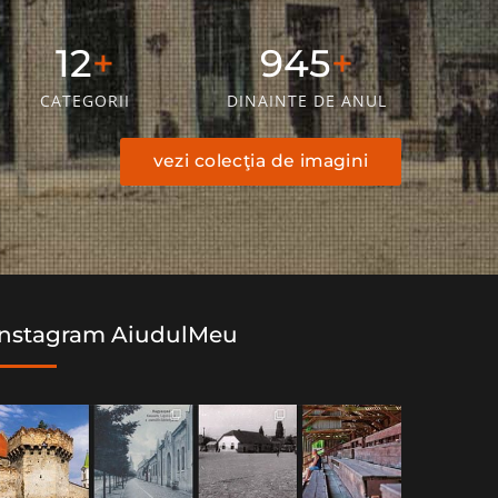
20
1550
CATEGORII
DINAINTE DE ANUL
vezi colecţia de imagini
Instagram AiudulMeu