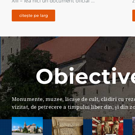
zona Aiudului înca din Comuna primitiva …
d
citește pe larg
Obiective
Monumente, muzee, lăcașe de cult, clădiri cu rezo
vizitat, de petrecere a timpului liber din, şi din 