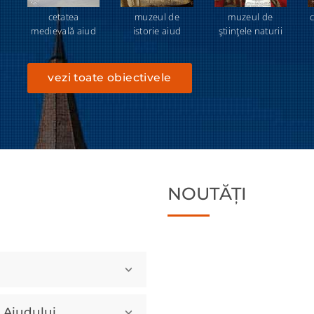
cetatea
muzeul de
muzeul de
c
medievală aiud
istorie aiud
ştiinţele naturii
vezi toate obiectivele
NOUTĂȚI
a Aiudului