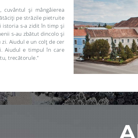
a, cuvântul şi mângâierea
ătăciţi pe străzile pietruite
istoria s-a zidit în timp şi
enii s-au zbătut dincolo şi
 zi. Aiudul e un colţ de cer
ui. Aiudul e timpul în care
 tu, trecătorule.”
A