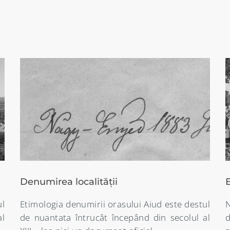
Evenimente istorice
ul
Numeroase vestigii arheologice vorbesc
al
despre existenta unor asezari omenesti în
t