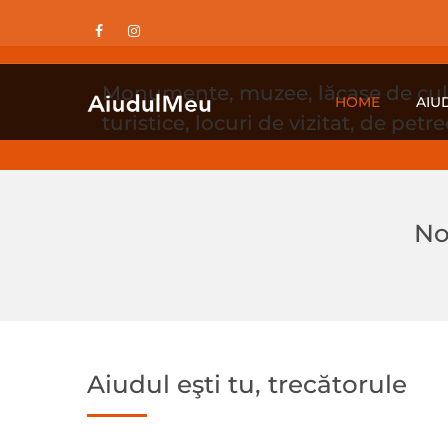
Monumente, muzee, lăcașe de cult,
HOME
AIU
turistice, locuri de vizitat, de petr
No
Aiudul eşti tu, trecătorule