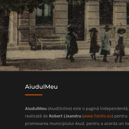
AiudulMeu
AiudulMeu
(AiudOnline) este o pagină îndependentă,
realizată de
Robert Lixandru
(
www.fotolix.eu
) pentru
promovarea municipiului Aiud, pentru a acorda un lo