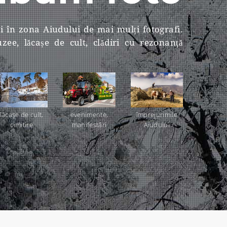
și în zona Aiudului de mai mulți fotografi.
ee, lăcașe de cult, clădiri cu rezonanţă
lăcaşe de cult,
evenimente,
împrejurimile
cimitire
manifestări
Aiudului