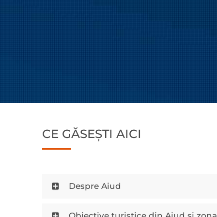
CE GĂSEȘTI AICI
Despre Aiud
Obiective turistice din Aiud şi zon