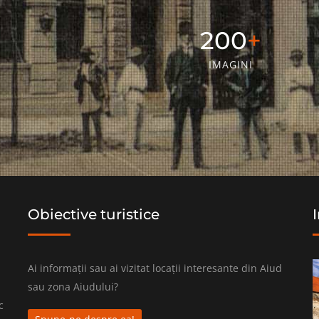
328
IMAGINI
Obiective turistice
Ai informații sau ai vizitat locații interesante din Aiud
sau zona Aiudului?
c