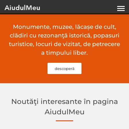
Monumente, muzee, lăcașe de cult,
clădiri cu rezonanţă istorică, popasuri
turistice, locuri de vizitat, de petrecere
a timpului liber.
descoperă
Noutăţi interesante în pagina
AiudulMeu