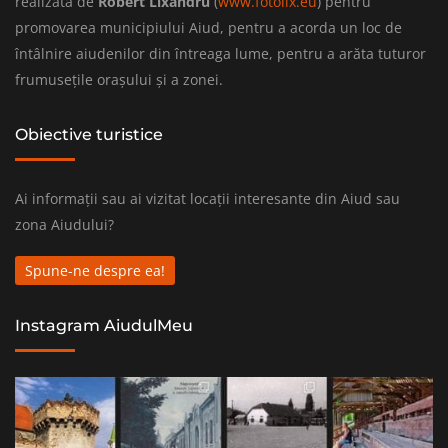
realizată de
Robert Lixandru
(
www.fotolix.eu
) pentru
promovarea municipiului Aiud, pentru a acorda un loc de
întâlnire aiudenilor din întreaga lume, pentru a arăta tuturor
frumusețile orașului și a zonei.
Obiective turistice
Ai informații sau ai vizitat locații interesante din Aiud sau
zona Aiudului?
Spune-ne despre ea!
Instagram AiudulMeu