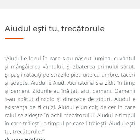
Aiudul eşti tu, trecătorule
“Aiudul e locul în care s-au născut lumina, cuvântul
şi mângâierea vântului. Şi zbaterea primului sărut.
Şi paşii rătăciţi pe străzile pietruite cu umbre, tăceri
şi şoapte. Aiudul e Aiud. Aici istoria s-a zidit în timp
şi oameni. Zidurile au înălţat, aici, oameni. Oamenii
s-au zbătut dincolo şi dincoace de ziduri. Aiudul e
existenţa de zi cu zi. Aiudul e un colţ de cer în care
raiul se zideşte în ochii trecătorului. Aiudul e timpul
în care trăieşti, e timpul pe care-l trăieşti. Aiudul eşti
tu, trecătorule.”
de Ioan Hădărig