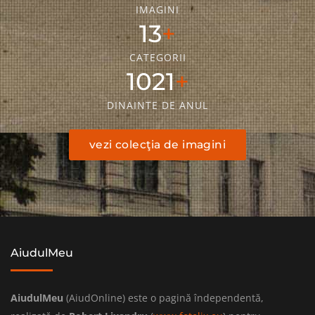
IMAGINI
18
CATEGORII
1436
DINAINTE DE ANUL
vezi colecţia de imagini
AiudulMeu
AiudulMeu
(AiudOnline) este o pagină îndependentă,