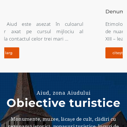
Denumirea localității
Etimologia denumirii orasului Aiud este destul
de nuantata întrucât începând din secolul al
XIII – lea nici un document oficial …
citește pe larg
Aiud, zona Aiudului
Obiective turistice
Monumente, muzee, lăcașe de cult, clădiri cu
rezonanţă istorică, popasuri turistice, locuri de