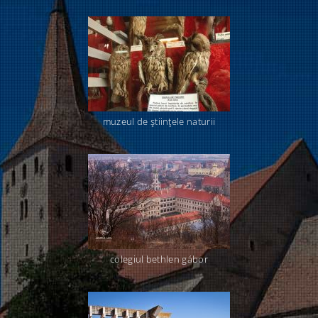
muzeul de ştiinţele naturii
colegiul bethlen gábor