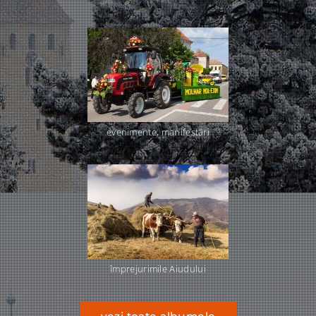
evenimente, manifestări
împrejurimile Aiudului