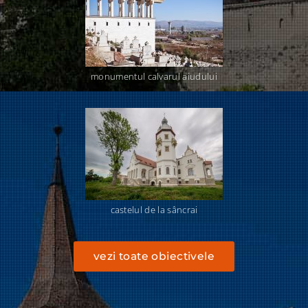
monumentul calvarul aiudului
castelul de la sâncrai
vezi toate obiectivele