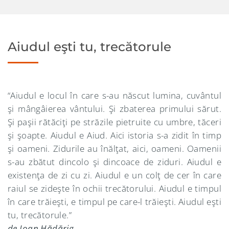
Aiudul eşti tu, trecătorule
“Aiudul e locul în care s-au născut lumina, cuvântul
şi mângâierea vântului. Şi zbaterea primului sărut.
Şi paşii rătăciţi pe străzile pietruite cu umbre, tăceri
şi şoapte. Aiudul e Aiud. Aici istoria s-a zidit în timp
şi oameni. Zidurile au înălţat, aici, oameni. Oamenii
s-au zbătut dincolo şi dincoace de ziduri. Aiudul e
existenţa de zi cu zi. Aiudul e un colţ de cer în care
raiul se zideşte în ochii trecătorului. Aiudul e timpul
în care trăieşti, e timpul pe care-l trăieşti. Aiudul eşti
tu, trecătorule.”
de Ioan Hădărig