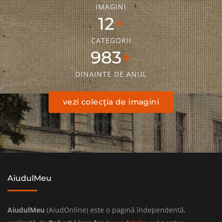
IMAGINI
18
CATEGORII
1436
DINAINTE DE ANUL
vezi colecţia de imagini
AiudulMeu
AiudulMeu
(AiudOnline) este o pagină îndependentă,