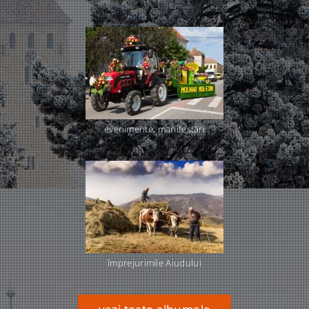
evenimente, manifestări
împrejurimile Aiudului