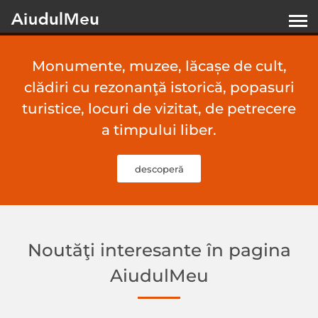
Monumente, muzee, lăcașe de cult,
clădiri cu rezonanţă istorică, popasuri
turistice, locuri de vizitat, de petrecere
a timpului liber.
descoperă
Noutăţi interesante în pagina
AiudulMeu