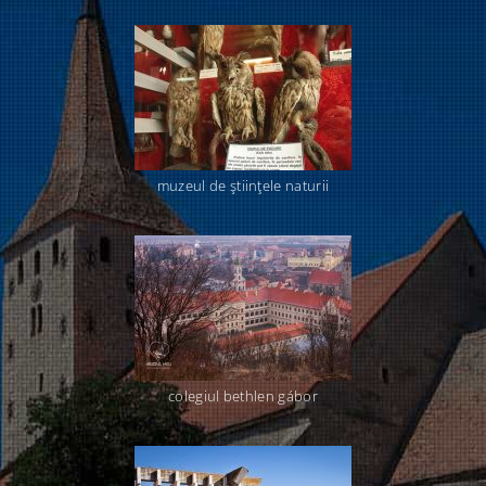
muzeul de ştiinţele naturii
colegiul bethlen gábor