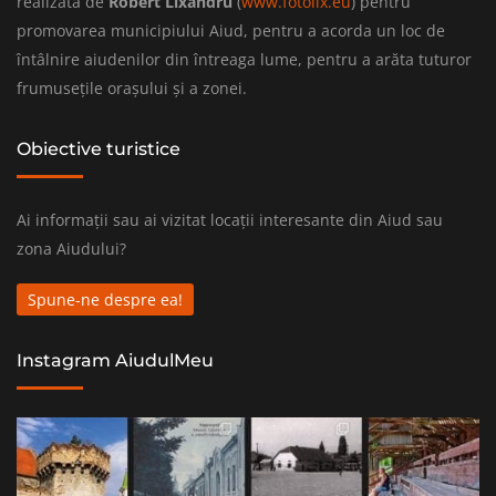
realizată de
Robert Lixandru
(
www.fotolix.eu
) pentru
promovarea municipiului Aiud, pentru a acorda un loc de
întâlnire aiudenilor din întreaga lume, pentru a arăta tuturor
frumusețile orașului și a zonei.
Obiective turistice
Ai informații sau ai vizitat locații interesante din Aiud sau
zona Aiudului?
Spune-ne despre ea!
Instagram AiudulMeu