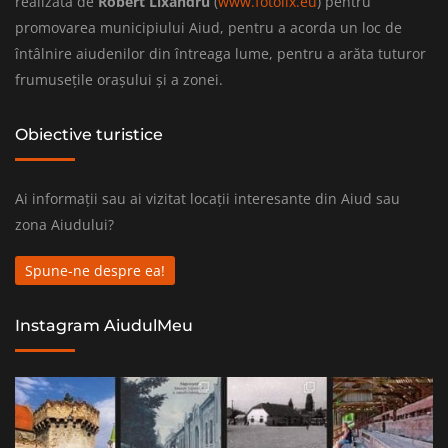
realizată de
Robert Lixandru
(
www.fotolix.eu
) pentru
promovarea municipiului Aiud, pentru a acorda un loc de
întâlnire aiudenilor din întreaga lume, pentru a arăta tuturor
frumusețile orașului și a zonei.
Obiective turistice
Ai informații sau ai vizitat locații interesante din Aiud sau
zona Aiudului?
Spune-ne despre ea!
Instagram AiudulMeu