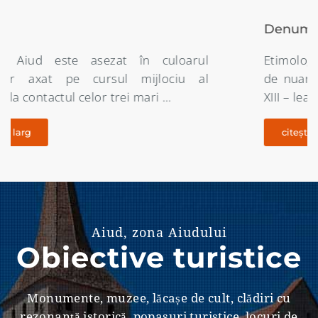
Denumirea localității
Etimologia denumirii orasului Aiud este destul
de nuantata întrucât începând din secolul al
XIII – lea nici un document oficial …
citește pe larg
Aiud, zona Aiudului
Obiective turistice
Monumente, muzee, lăcașe de cult, clădiri cu
rezonanţă istorică, popasuri turistice, locuri de