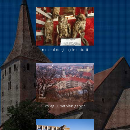
muzeul de ştiinţele naturii
colegiul bethlen gábor