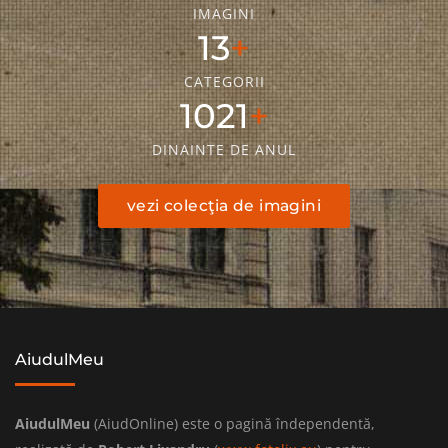
IMAGINI
18
CATEGORII
1436
DINAINTE DE ANUL
vezi colecţia de imagini
AiudulMeu
AiudulMeu
(AiudOnline) este o pagină îndependentă,