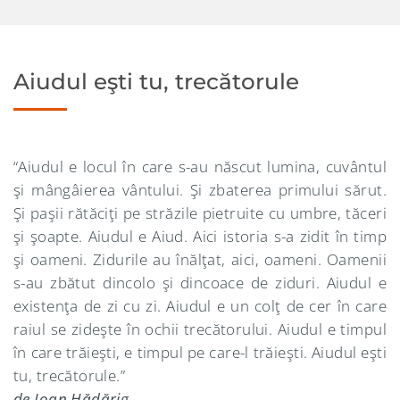
Aiudul eşti tu, trecătorule
“Aiudul e locul în care s-au născut lumina, cuvântul
şi mângâierea vântului. Şi zbaterea primului sărut.
Şi paşii rătăciţi pe străzile pietruite cu umbre, tăceri
şi şoapte. Aiudul e Aiud. Aici istoria s-a zidit în timp
şi oameni. Zidurile au înălţat, aici, oameni. Oamenii
s-au zbătut dincolo şi dincoace de ziduri. Aiudul e
existenţa de zi cu zi. Aiudul e un colţ de cer în care
raiul se zideşte în ochii trecătorului. Aiudul e timpul
în care trăieşti, e timpul pe care-l trăieşti. Aiudul eşti
tu, trecătorule.”
de Ioan Hădărig