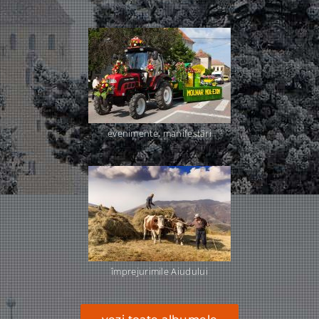
evenimente, manifestări
împrejurimile Aiudului