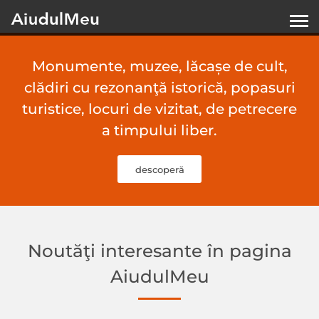
Monumente, muzee, lăcașe de cult,
clădiri cu rezonanţă istorică, popasuri
turistice, locuri de vizitat, de petrecere
a timpului liber.
descoperă
Noutăţi interesante în pagina
AiudulMeu