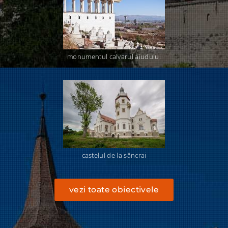
monumentul calvarul aiudului
castelul de la sâncrai
vezi toate obiectivele