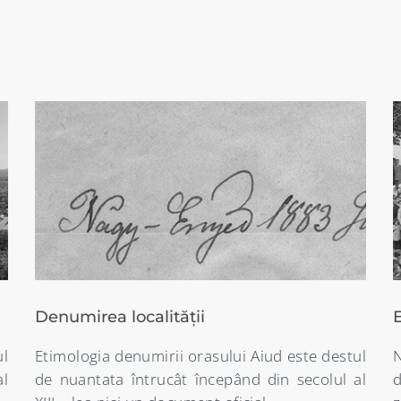
Evenimente istorice
ul
Numeroase vestigii arheologice vorbesc
al
despre existenta unor asezari omenesti în
t