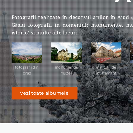
Fotografii realizate în decursul anilor în Aiud 
Găsiţi fotografii în domeniul: monumente, muz
istorică și multe alte locuri.
fotografii din
monumente,
instituţii de
oraş
muzee
învăţământ
vezi toate albumele