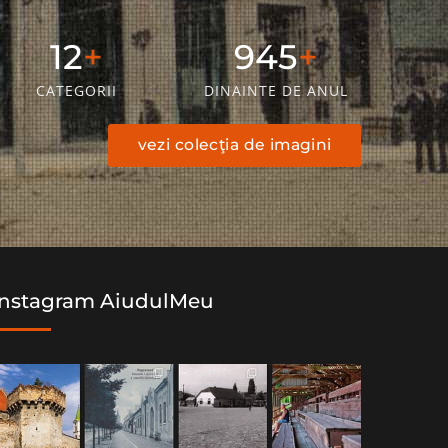
19
1512
CATEGORII
DINAINTE DE ANUL
vezi colecţia de imagini
Instagram AiudulMeu