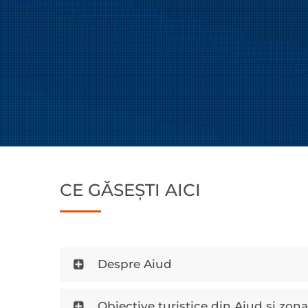
CE GĂSEȘTI AICI
Despre Aiud
Obiective turistice din Aiud şi zon