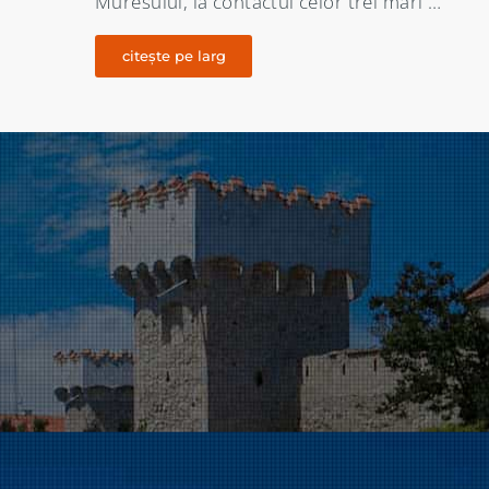
…
XIII – lea nici un document oficial …
citește pe larg