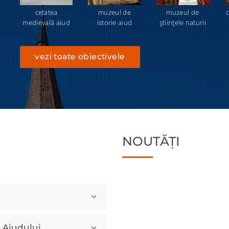
cetatea
muzeul de
muzeul de
c
medievală aiud
istorie aiud
ştiinţele naturii
vezi toate obiectivele
NOUTĂȚI
a Aiudului