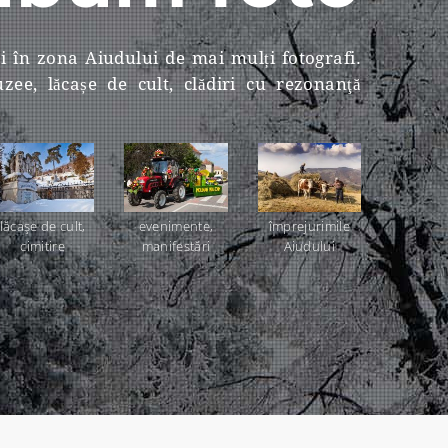
și în zona Aiudului de mai mulți fotografi.
ee, lăcașe de cult, clădiri cu rezonanţă
lăcaşe de cult,
evenimente,
împrejurimile
cimitire
manifestări
Aiudului