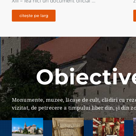
zona Aiudului înca din Comuna primitiva …
d
citește pe larg
Obiective
Monumente, muzee, lăcașe de cult, clădiri cu rezo
vizitat, de petrecere a timpului liber din, şi din 