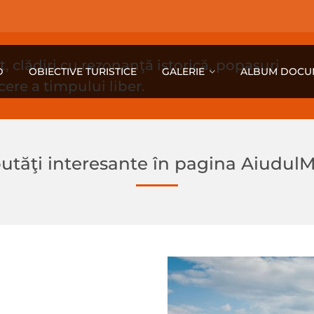
 clădiri cu rezonanţă istorică, popasuri
D
OBIECTIVE TURISTICE
GALERIE
ALBUM DOCU
ecere a timpului liber.
utăţi interesante în pagina Aiudul