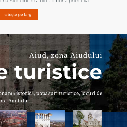
ocumentele vremii a functionat la Magina …
pe câm
citește pe larg
citeș
Aiud, zona Aiudului
 turistice
nanţă istorică, popasuri turistice, locuri de
zona Aiudului.