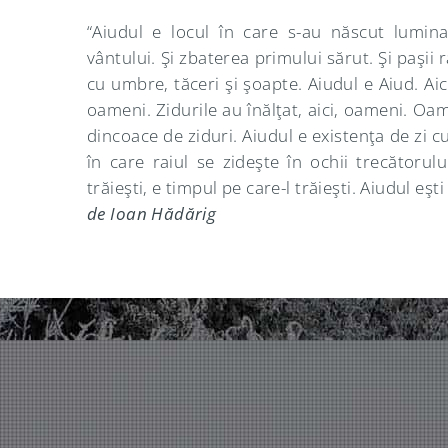
“Aiudul e locul în care s-au născut lumin
vântului. Şi zbaterea primului sărut. Şi paşii r
cu umbre, tăceri şi şoapte. Aiudul e Aiud. Aici 
oameni. Zidurile au înălţat, aici, oameni. Oam
dincoace de ziduri. Aiudul e existenţa de zi cu
în care raiul se zideşte în ochii trecătorul
trăieşti, e timpul pe care-l trăieşti. Aiudul eşti
de Ioan Hădărig