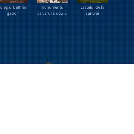
olegiul bethlen
monumentul
castelul de la
gábor
calvarul aiudului
sâncrai