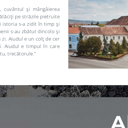
a, cuvântul şi mângâierea
ătăciţi pe străzile pietruite
istoria s-a zidit în timp şi
enii s-au zbătut dincolo şi
 zi. Aiudul e un colţ de cer
ui. Aiudul e timpul în care
 tu, trecătorule.”
A