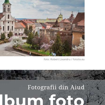
foto: Robert Lixandru / fotolix.eu
Fotografii din Aiud
lbum foto