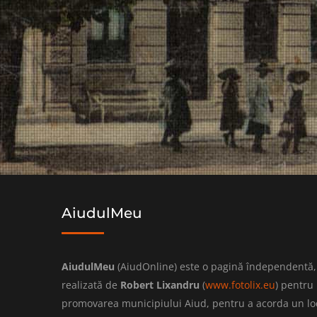
AiudulMeu
AiudulMeu
(AiudOnline) este o pagină îndependentă,
realizată de
Robert Lixandru
(
www.fotolix.eu
) pentru
promovarea municipiului Aiud, pentru a acorda un lo