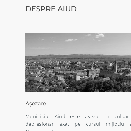
DESPRE AIUD
Denumirea localității
uloarul
Etimologia denumirii orasului Aiud este dest
ciu al
de nuantata întrucât începând din secolul 