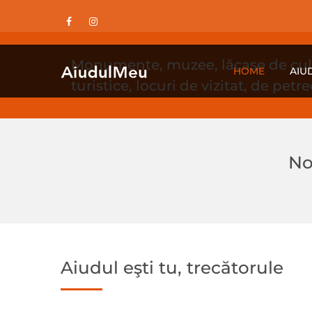
Monumente, muzee, lăcașe de cult,
HOME
AIU
turistice, locuri de vizitat, de petr
No
Aiudul eşti tu, trecătorule