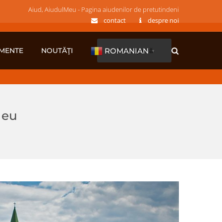
Aiud, AiudulMeu - Pagina aiudenilor de pretutindeni
contact
despre noi
MENTE
NOUTĂŢI
descoperă
ROMANIAN
▼
Meu