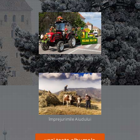
evenimente, manifestări
împrejurimile Aiudului