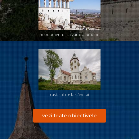
monumentul calvarul aiudului
castelul de la sâncrai
vezi toate obiectivele