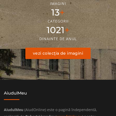
IMAGINI
18
CATEGORII
1436
DINAINTE DE ANUL
vezi colecţia de imagini
AiudulMeu
AiudulMeu
(AiudOnline) este o pagină îndependentă,