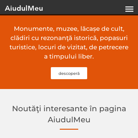
Monumente, muzee, lăcașe de cult,
clădiri cu rezonanţă istorică, popasuri
turistice, locuri de vizitat, de petrecere
a timpului liber.
descoperă
Noutăţi interesante în pagina
AiudulMeu