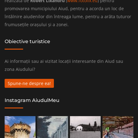
realizată de
Robert Lixandru
(
www.fotolix.eu
) pentru
promovarea municipiului Aiud, pentru a acorda un loc de
întâlnire aiudenilor din întreaga lume, pentru a arăta tuturor
frumusețile orașului și a zonei.
Obiective turistice
Ai informații sau ai vizitat locații interesante din Aiud sau
zona Aiudului?
Spune-ne despre ea!
Instagram AiudulMeu