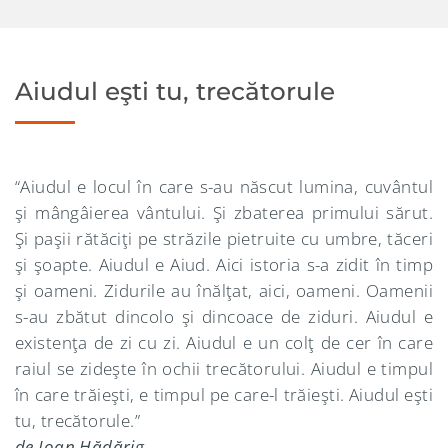
Aiudul eşti tu, trecătorule
“Aiudul e locul în care s-au născut lumina, cuvântul
şi mângâierea vântului. Şi zbaterea primului sărut.
Şi paşii rătăciţi pe străzile pietruite cu umbre, tăceri
şi şoapte. Aiudul e Aiud. Aici istoria s-a zidit în timp
şi oameni. Zidurile au înălţat, aici, oameni. Oamenii
s-au zbătut dincolo şi dincoace de ziduri. Aiudul e
existenţa de zi cu zi. Aiudul e un colţ de cer în care
raiul se zideşte în ochii trecătorului. Aiudul e timpul
în care trăieşti, e timpul pe care-l trăieşti. Aiudul eşti
tu, trecătorule.”
de Ioan Hădărig