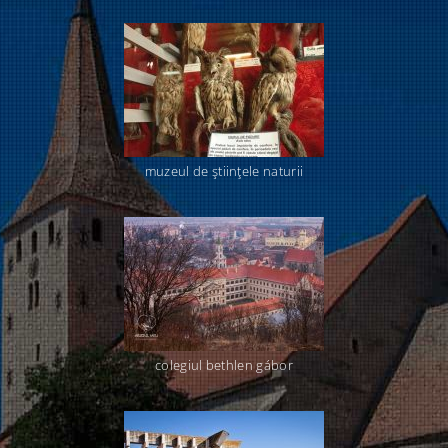
muzeul de ştiinţele naturii
colegiul bethlen gábor