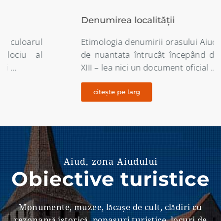
Denumirea localității
Etimologia denumirii orasului Aiud este destul
de nuantata întrucât începând din secolul al
XIII – lea nici un document oficial …
citește pe larg
Aiud, zona Aiudului
Obiective turistice
Monumente, muzee, lăcașe de cult, clădiri cu
rezonanţă istorică, popasuri turistice, locuri de